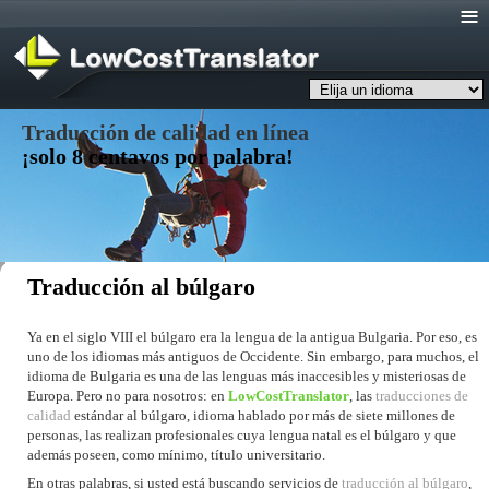
Menu
Traducción de calidad en línea
¡solo 8 centavos por palabra!
Traducción al búlgaro
Ya en el siglo VIII el búlgaro era la lengua de la antigua Bulgaria. Por eso, es
uno de los idiomas más antiguos de Occidente. Sin embargo, para muchos, el
idioma de Bulgaria es una de las lenguas más inaccesibles y misteriosas de
Europa. Pero no para nosotros: en
LowCostTranslator
, las
traducciones de
calidad
estándar al búlgaro, idioma hablado por más de siete millones de
personas, las realizan profesionales cuya lengua natal es el búlgaro y que
además poseen, como mínimo, título universitario.
En otras palabras, si usted está buscando servicios de
traducción al búlgaro
,