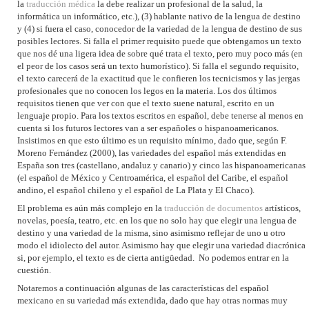
la
traducción médica
la debe realizar un profesional de la salud, la
informática un informático, etc.), (3) hablante nativo de la lengua de destino
y (4) si fuera el caso, conocedor de la variedad de la lengua de destino de sus
posibles lectores. Si falla el primer requisito puede que obtengamos un texto
que nos dé una ligera idea de sobre qué trata el texto, pero muy poco más (en
el peor de los casos será un texto humorístico). Si falla el segundo requisito,
el texto carecerá de la exactitud que le confieren los tecnicismos y las jergas
profesionales que no conocen los legos en la materia. Los dos últimos
requisitos tienen que ver con que el texto suene natural, escrito en un
lenguaje propio. Para los textos escritos en español, debe tenerse al menos en
cuenta si los futuros lectores van a ser españoles o hispanoamericanos.
Insistimos en que esto último es un requisito mínimo, dado que, según F.
Moreno Fernández (2000), las variedades del español más extendidas en
España son tres (castellano, andaluz y canario) y cinco las hispanoamericanas
(el español de México y Centroamérica, el español del Caribe, el español
andino, el español chileno y el español de La Plata y El Chaco).
El problema es aún más complejo en la
traducción de documentos
artísticos,
novelas, poesía, teatro, etc. en los que no solo hay que elegir una lengua de
destino y una variedad de la misma, sino asimismo reflejar de uno u otro
modo el idiolecto del autor. Asimismo hay que elegir una variedad diacrónica
si, por ejemplo, el texto es de cierta antigüedad. No podemos entrar en la
cuestión.
Notaremos a continuación algunas de las características del español
mexicano en su variedad más extendida, dado que hay otras normas muy