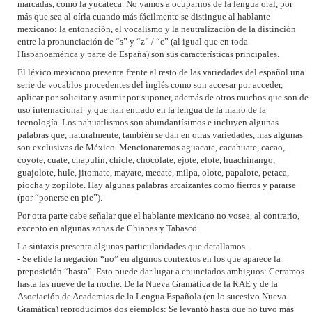
marcadas, como la yucateca. No vamos a ocuparnos de la lengua oral, por
más que sea al oírla cuando más fácilmente se distingue al hablante
mexicano: la entonación, el vocalismo y la neutralización de la distinción
entre la pronunciación de “s” y “z” / “c” (al igual que en toda
Hispanoamérica y parte de España) son sus características principales.
El léxico mexicano presenta frente al resto de las variedades del español una
serie de vocablos procedentes del inglés como son accesar por acceder,
aplicar por solicitar y asumir por suponer, además de otros muchos que son de
uso internacional y que han entrado en la lengua de la mano de la
tecnología. Los nahuatlismos son abundantísimos e incluyen algunas
palabras que, naturalmente, también se dan en otras variedades, mas algunas
son exclusivas de México. Mencionaremos aguacate, cacahuate, cacao,
coyote, cuate, chapulín, chicle, chocolate, ejote, elote, huachinango,
guajolote, hule, jitomate, mayate, mecate, milpa, olote, papalote, petaca,
piocha y zopilote. Hay algunas palabras arcaizantes como fierros y pararse
(por “ponerse en pie”).
Por otra parte cabe señalar que el hablante mexicano no vosea, al contrario,
excepto en algunas zonas de Chiapas y Tabasco.
La sintaxis presenta algunas particularidades que detallamos.
- Se elide la negación “no” en algunos contextos en los que aparece la
preposición “hasta”. Esto puede dar lugar a enunciados ambiguos: Cerramos
hasta las nueve de la noche. De la Nueva Gramática de la RAE y de la
Asociación de Academias de la Lengua Española (en lo sucesivo Nueva
Gramática) reproducimos dos ejemplos: Se levantó hasta que no tuvo más