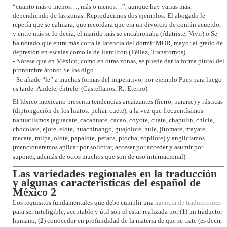
“cuanto más o menos…, más o menos…”, aunque hay varias más,
dependiendo de las zonas. Reproducimos dos ejemplos: El abogado le
repetía que se calmara, que recordara que era un divorcio de común acuerdo,
y entre más se lo decía, el marido más se encabronaba (Alatriste, Vivir) o Se
ha notado que entre más corta la latencia del dormir MOR, mayor el grado de
depresión en escalas como la de Hamilton (Téllez, Transtornos).
- Nótese que en México, como en otras zonas, se puede dar la forma plural del
pronombre átono: Se los digo.
- Se añade “le” a muchas formas del imperativo, por ejemplo Pues para luego
es tarde. Ándele, éntrele. (Castellanos, R., Eterno).
El léxico mexicano presenta tendencias arcaizantes (fierro, pararse) y rústicas
(diptongación de los hiatos: peliar, cuete), a la vez que frecuentísimos
nahuatlismos (aguacate, cacahuate, cacao, coyote, cuate, chapulín, chicle,
chocolate, ejote, elote, huachinango, guajolote, hule, jitomate, mayate,
mecate, milpa, olote, papalote, petaca, piocha, zopilote) y anglicismos
(mencionaremos aplicar por solicitar, accesar por acceder y asumir por
suponer, además de otros muchos que son de uso internacional).
Las variedades regionales en la traducción
y algunas características del español de
México 2
Los requisitos fundamentales que debe cumplir una
agencia de traducciones
para ser inteligible, aceptable y útil son el estar realizada por (1) un traductor
humano, (2) conocedor en profundidad de la materia de que se trate (es decir,