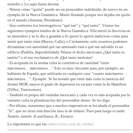
remedio y Lo supo hasta ahorita.
- Nótese cómo “quién” puede ser un pronombre indefinido, de nuevo en un
ejemplo de la Nueva Gramática: Murió llorando porque nos dejaba sin quién
en el mundo (Asturias, Presidente).
- Son corrientes los interrogativos “qué tan” y “qué tanto”. Véanse los
siguientes ejemplos traídos de la Nueva Gramática: Ella metió la llavecita en
su monedero y se lo dio a guardar a él, quien lo apretó malicioso como para
sentir qué tanto traía (Hayen, Calle), o Ciertamente, solo nosotros podemos
dictaminar con autoridad qué tan arruinado está o qué tan salvable es un
edificio (Padilla, Imposibilidad). Nótese el dicho mexicano ¿Qué tanto es
tantito? o el uso exclamativo de ¡Qué tanto molestas!
- Es aceptada en la norma culta la correlativa de cantidad “entre
más/menos… más/menos…” Esto es muy chocante para, por ejemplo, un
hablante de España, que utilizaría en cualquier caso “cuanto más/menos…
más/menos…”. Ejemplo: Se ha notado que entre más corta la latencia del
dormir MOR, mayor el grado de depresión en escalas como la de Hamilton
(Téllez, Transtornos).
- También es propia del estándar mexicano y cada vez es más aceptada por la
variante culta la pluralización del pronombre átono: Se los digo.
- Por último, notaremos que a muchos imperativos se les añade el pronombre
“le”, que no tiene otra función sino la de énfasis: Pues para luego es tarde.
Ándele, éntrele. (Castellanos, R., Eterno).
Lo importante es que las
traducciones sean de calidad