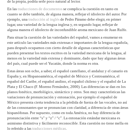
de la propia, podría serle poco natural al lector.
En las
traducciones de documentos
se complica la cuestión en tanto en
cuanto se debe también, de alguna manera, reflejar el idiolecto del autor. Por
ejemplo, una
traducción al inglés
de Pedro Páramo debe elegir, en primer
lugar, una variedad de la lengua inglesa y, en segundo lugar, reflejar de
alguna manera el idiolecto de inconfundible aroma mexicano de Juan Rulfo.
Para situar la cuestión de las variedades del español, vamos a enumerar en
este artículo las variedades más extensas e importantes de la lengua española,
para después ocuparnos con cierto detalle de algunas características que
pueden presentar los textos escritos en la variedad mexicana de la lengua, al
menos en la variedad más extensa y dominante, dado que hay algunas áreas
del país, cual puede ser el Yucatán, donde la norma es otra.
Estas áreas son ocho, a saber, el español castellano, el andaluz y el canario en
España y, en Hispanoamérica, el español de México y Centroamérica, el
español del Caribe, el español andino, el español chileno y el español de La
Plata y El Chaco (F. Moreno Fernández, 2000). Las diferencias se dan en los
planos fonético, morfológico, sintáctico y otros. Son muy características las
variaciones de pronunciación y entonación, por ejemplo el español de
México presenta cierta tendencia a la pérdida de fuerza de las vocales, no así
de las consonantes que se pronuncian con claridad, a diferencia de otras áreas
hispanófonas. Por supuesto, como en toda América, no hay diferencia de
pronunciación entre “s” y “z” / “c”. La entonación estándar mexicana es
asimismo distintiva y fácilmente reconocible. Esta cuestión no tiene mella en
lo referido a las
traducciones médicas
.