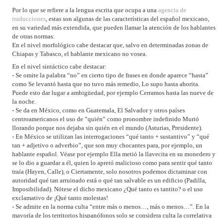
Por lo que se refiere a la lengua escrita que ocupa a una
agencia de
traducciones
, estas son algunas de las características del español mexicano,
en su variedad más extendida, que pueden llamar la atención de los hablantes
de otras normas:
En el nivel morfológico cabe destacar que, salvo en determinadas zonas de
Chiapas y Tabasco, el hablante mexicano no vosea.
En el nivel sintáctico cabe destacar:
- Se omite la palabra “no” en cierto tipo de frases en donde aparece “hasta”
como Se levantó hasta que no tuvo más remedio, Lo supo hasta ahorita.
Puede esto dar lugar a ambigüedad, por ejemplo Cerramos hasta las nueve de
la noche.
- Se da en México, como en Guatemala, El Salvador y otros países
centroamericanos el uso de “quién” como pronombre indefinido Murió
llorando porque nos dejaba sin quién en el mundo (Asturias, Presidente).
- En México se utilizan las interrogaciones “qué tanto + sustantivo” y “qué
tan + adjetivo o adverbio”, que son muy chocantes para, por ejemplo, un
hablante español. Véase por ejemplo Ella metió la llavecita en su monedero y
se lo dio a guardar a él, quien lo apretó malicioso como para sentir qué tanto
traía (Hayen, Calle), o Ciertamente, solo nosotros podemos dictaminar con
autoridad qué tan arruinado está o qué tan salvable es un edificio (Padilla,
Imposibilidad). Nótese el dicho mexicano ¿Qué tanto es tantito? o el uso
exclamativo de ¡Qué tanto molestas!
- Se admite en la norma culta “entre más o menos…, más o menos…”. En la
mayoría de los territorios hispanófonos solo se considera culta la correlativa