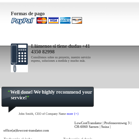
Formas de pago
Llámenos si tiene dudas +41
4350 82998
Consúltenos sobre su proyecto, nuestro servicio
express, soluciones a medida y mucho más.
“
Well done! We highly recommend your
service!
”
John Smith, CEO of Company Name
more {+}
Inicio
|
Prensa
|
Empleos
| Blog |
Aviso Legal
LowCostTranslator | Professorenweg 3 |
CH-6060 Sarnen | Suiza |
office(at)lowcost-translator.com
Traducción al árabe
Traducción al danés