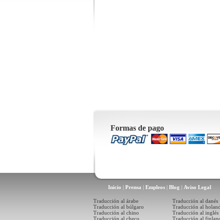
Formas de pago
Inicio
|
Prensa
|
Empleos
|
Blog
|
Aviso Legal
Traducción al árabe
Traducción al danés
Traducción al búlgaro
Traducción al holan
Traducción al chino
Traducción al inglés
Traducción al checo
Traducción al finlan