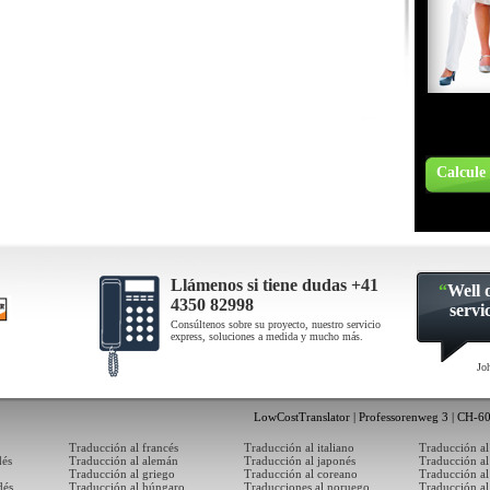
Calcule 
Llámenos si tiene dudas +41
“
Well 
4350 82998
servi
Consúltenos sobre su proyecto, nuestro servicio
express, soluciones a medida y mucho más.
Jo
LowCostTranslator | Professorenweg 3 | CH-60
Traducción al francés
Traducción al italiano
Traducción al
dés
Traducción al alemán
Traducción al japonés
Traducción al
Traducción al griego
Traducción al coreano
Traducción a
dés
Traducción al húngaro
Traducciones al noruego
Traducción al