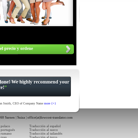
el precio y ordene
done! We highly recommend your
ce!
”
hn Smith, CEO of Company Name
more {+}
60 Sarnen | Suiza |
office(at)lowcost-translator.com
 polaco
Traducción al español
 portugués
Traducción al sueco
l rumano
Traducción al tailandés
 ruso
Traducción al turco